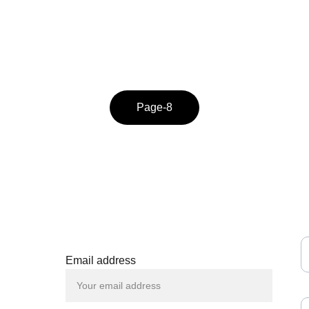
Page-8
BIEN-ÊTRE
+33 6 51 57 38 65
V
Claude@pourpenserautrement.
fr
Email address
P