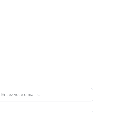
RÉFLEXION
otre adresse e-mail ici*
aragraphe