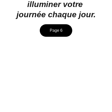
illuminer votre 
journée chaque jour.
Page 6
Inspiration
Des pensées positives pour illuminer votre 
journée.
BIEN-ÊTRE
Claude@pourpenserautrement.
fr
+33 6 51 57 38 65